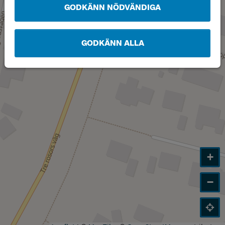
GODKÄNN NÖDVÄNDIGA
Läge
A
GODKÄNN ALLA
+
−