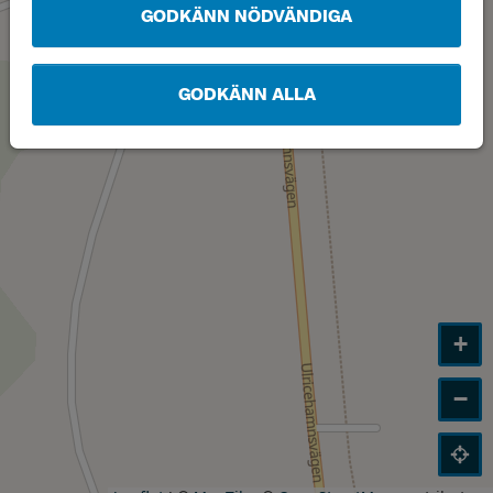
GODKÄNN NÖDVÄNDIGA
GODKÄNN ALLA
+
−