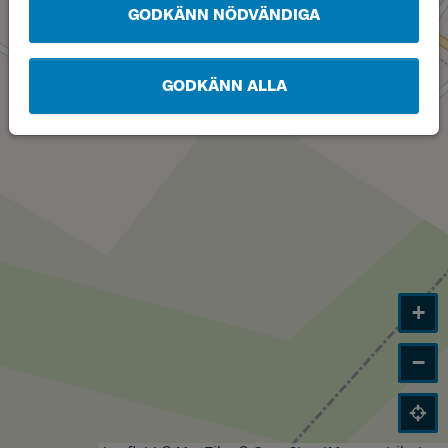
GODKÄNN NÖDVÄNDIGA
GODKÄNN ALLA
+
−