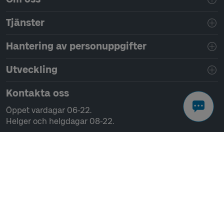
Tjänster
Hantering av personuppgifter
Utveckling
Kontakta oss
Öppet vardagar 06-22.
Helger och helgdagar 08-22.
Chatta
Ring 0771-41 43 00
Skriv till oss