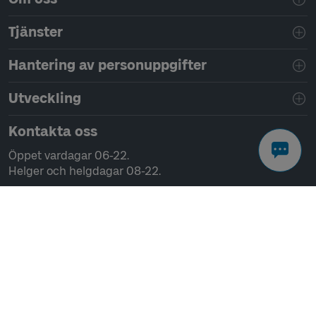
Tjänster
Hantering av personuppgifter
Utveckling
Kontakta oss
Öppet vardagar 06-22.
Helger och helgdagar 08-22.
Chatta
Ring 0771-41 43 00
Skriv till oss