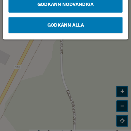
GODKÄNN NÖDVÄNDIGA
GODKÄNN ALLA
+
−