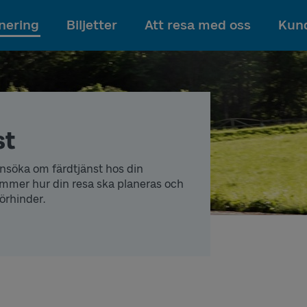
Till innehållet
nering
Biljetter
Att resa med oss
Kund
st
ansök
a om färdtjänst
hos din
ämmer
hur din resa ska planeras och
förhinder.