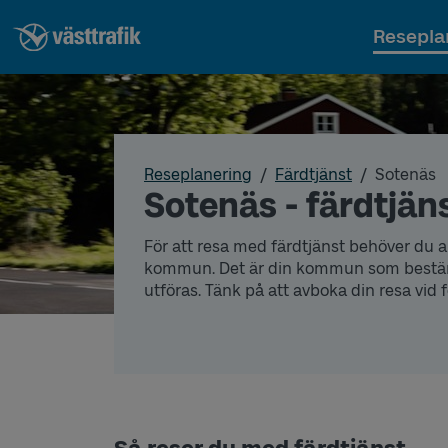
Resepla
Reseplanering
Färdtjänst
Sotenäs
Sotenäs - färdtjän
För att resa med färdtjänst be
höver
du 
kommun. Det är
din
kommun som best
utföras. Tänk på att avboka din resa vid 