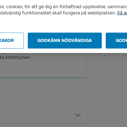
VÄLJ KOMMUN
r, cookies, för att ge dig en förbättrad upplevelse, sammanst
s nödvändig funktionalitet skall fungera på webbplatsen.
Så a
KAKOR
GODKÄNN NÖDVÄNDIGA
GOD
utföra resorna på uppdrag av
arna för färdtjänstresan. För
akta kommunen.