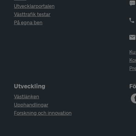
Utvecklarportalen
Västtrafik testar
På egna ben
Ku
Ko
Pr
Utveckling
Fö
Västlänken
Upphandlingar
Forskning och innovation