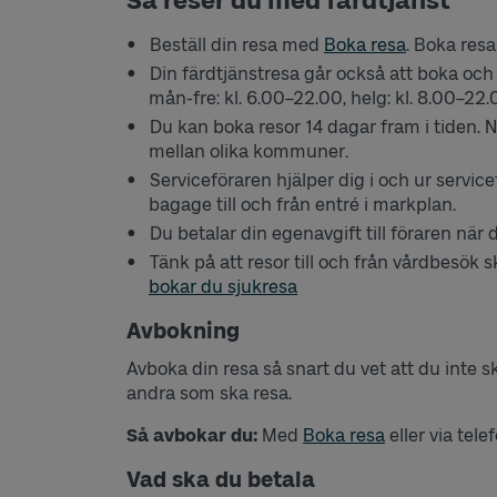
Så reser du med färdtjänst
Beställ din resa med
Boka resa
. Boka res
Din färdtjänstresa går också att boka och
mån-fre: kl. 6.00–22.00, helg: kl. 8.00–22.
Du kan boka resor 14 dagar fram i tiden. 
mellan olika kommuner.
Serviceföraren hjälper dig i och ur servic
bagage till och från entré i markplan.
Du betalar din egenavgift till föraren när
Tänk på att resor till och från vårdbesök 
bokar du sjukresa
Avbokning
Avboka din resa så snart du vet att du inte s
andra som ska resa.
Så avbokar du:
Med
Boka resa
eller via tel
Vad ska du betala