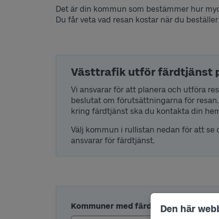
Det är din kommun som bestämmer hur mycket
Du får veta vad resan kostar när du beställer 
Västtrafik utför färdtjänst
Vi ansvarar för att planera och utföra 
beslutat om förutsättningarna för resan.
kring färdtjänst ska du kontakta din 
Välj kommun i rullistan nedan för att s
ansvarar för färdtjänst.
Kommuner med färdtjänst
Den här web