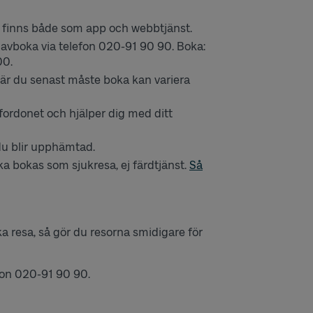
a finns både som app och webbtjänst.
 avboka via telefon 020-91 90 90. Boka:
00.
När du senast måste boka kan variera
efordonet och hjälper dig med ditt
 du blir upphämtad.
ska bokas som sjukresa, ej färdtjänst.
Så
ka resa, så gör du resorna smidigare för
efon 020-91 90 90.