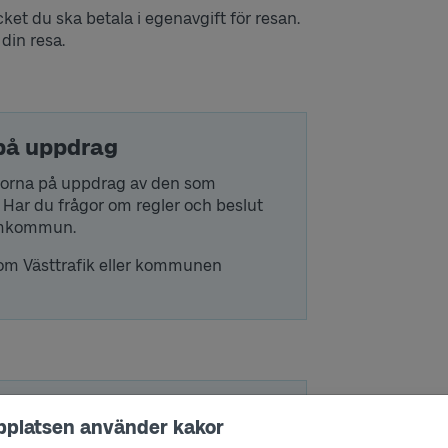
 du ska betala i egenavgift för resan.
din resa.
 på uppdrag
resorna på uppdrag av den som
 Har du frågor om regler och beslut
hemkommun.
e om Västtrafik eller kommunen
bplatsen använder kakor