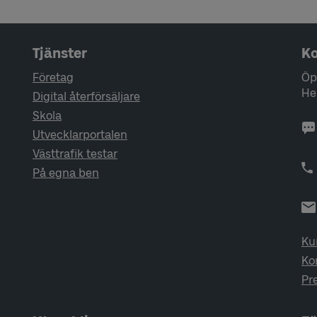
Tjänster
Ko
Företag
Öp
He
Digital återförsäljare
Skola
Utvecklarportalen
Västtrafik testar
På egna ben
Ku
Ko
Pr