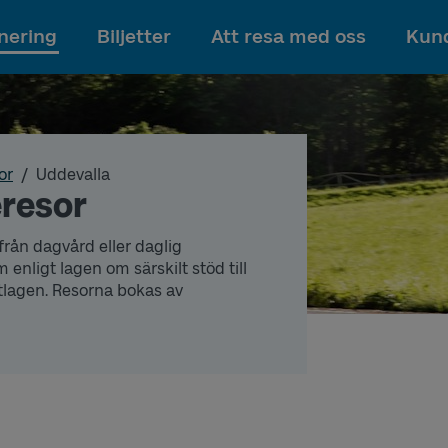
Till innehållet
nering
Biljetter
Att resa med oss
Kund
or
Uddevalla
eresor
 från dagvård eller daglig
ligt lagen om särskilt stöd till
stlagen. Resorna bokas av