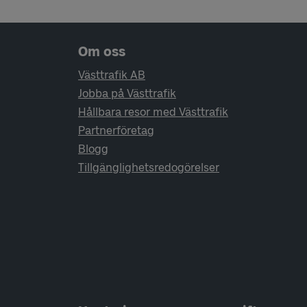
Sidfotsnavigering
Om oss
Västtrafik AB
Jobba på Västtrafik
Hållbara resor med Västtrafik
Partnerföretag
Blogg
Tillgänglighetsredogörelser