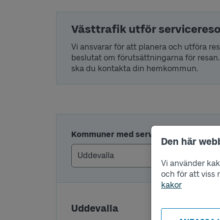
Västtrafik utför serviceres
Vi ansvarar för att planera och utföra 
beslutat om förutsättningarna för resan.
ska du kontakta din hemkommun.
Kommuner med serviceresor
Den här web
Vi använder kako
och för att vis
kakor
Uddevalla