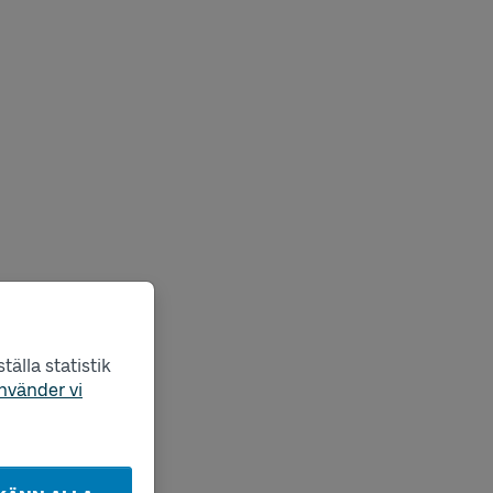
älla statistik
nvänder vi