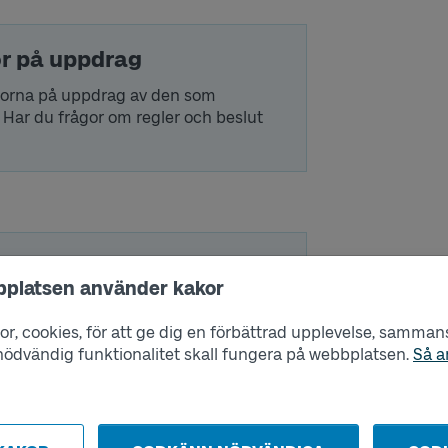
or på uppdrag
resorna på uppdrag av den som
 Har du frågor om regler och beslut
bplatsen använder kakor
VÄLJ KOMMUN
r, cookies, för att ge dig en förbättrad upplevelse, sammanst
s nödvändig funktionalitet skall fungera på webbplatsen.
Så a