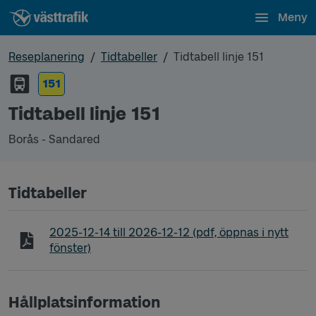
Meny
Reseplanering
Tidtabeller
Tidtabell linje 151
151
Tidtabell linje 151
Borås - Sandared
Tidtabeller
Tidtabell linje 151 Borås - Sandared
2025-12-14
till
2026-12-12
(pdf, öppnas i nytt
fönster)
Hållplatsinformation