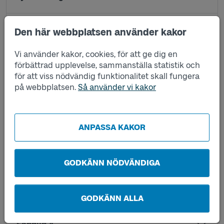
Nya Zeeland A
Den här webbplatsen använder kakor
Vi använder kakor, cookies, för att ge dig en
Nya Zeeland B
förbättrad upplevelse, sammanställa statistik och
för att viss nödvändig funktionalitet skall fungera
på webbplatsen.
Så använder vi kakor
Sandared station A
Sandared station C
ANPASSA KAKOR
Sandareds kyrka A
GODKÄNN NÖDVÄNDIGA
Sandareds kyrka B
GODKÄNN ALLA