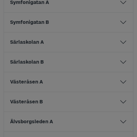
Symfonigatan A
Symfonigatan B
Särlaskolan A
Särlaskolan B
Västeråsen A
Västeråsen B
Älvsborgsleden A