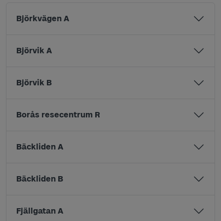
Björkvägen A
Björvik A
Björvik B
Borås resecentrum R
Bäckliden A
Bäckliden B
Fjällgatan A