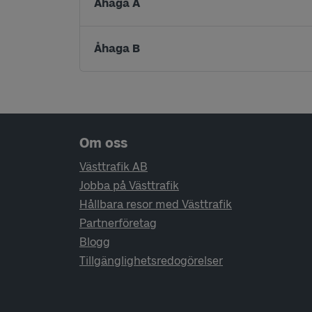
Åhaga A
Åhaga B
Sidfotsnavigering
Om oss
Västtrafik AB
Jobba på Västtrafik
Hållbara resor med Västtrafik
Partnerföretag
Blogg
Tillgänglighetsredogörelser