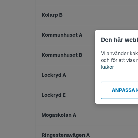
Kolarp B
Kommunhuset A
Den här web
Vi använder kako
Kommunhuset B
och för att vis
kakor
Lockryd A
ANPASSA 
Lockryd E
Mogaskolan A
Ringestenavägen A