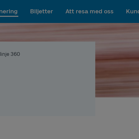
Till innehållet
nering
Biljetter
Att resa med oss
Kund
 linje 360