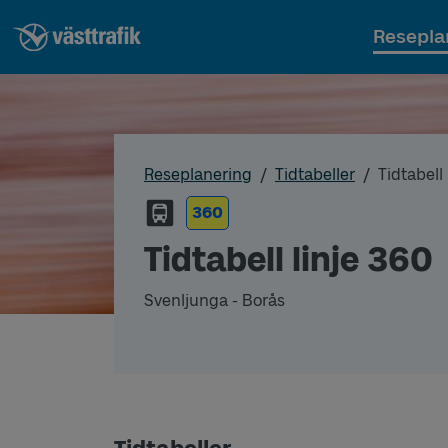
Resepla
Reseplanering
Tidtabeller
Tidtabell
360
Tidtabell linje 360
Svenljunga - Borås