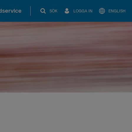
service
SÖK
LOGGA IN
ENGLISH