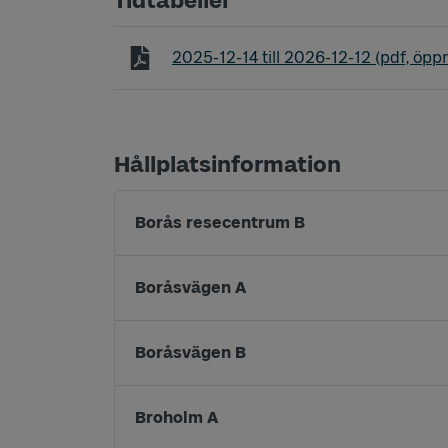
Tidtabeller
Tidtabell linje 360 Svenljunga - Borå
2025-12-14
till
2026-12-12
(pdf, öppn
Hållplatsinformation
Borås resecentrum B
Boråsvägen A
Boråsvägen B
Broholm A