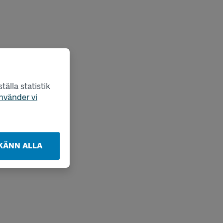
älla statistik
nvänder vi
KÄNN ALLA