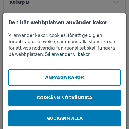
Kolarp B
Kommunhuset A
Den här webbplatsen använder kakor
Vi använder kakor, cookies, för att ge dig en
Kommunhuset B
förbättrad upplevelse, sammanställa statistik och
för att viss nödvändig funktionalitet skall fungera
på webbplatsen.
Så använder vi kakor
Lockryd C
Lockryd E
ANPASSA KAKOR
Målsryd centrum A
GODKÄNN NÖDVÄNDIGA
Målsryd centrum B
GODKÄNN ALLA