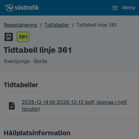
Meny
Reseplanering
Tidtabeller
Tidtabell linje 361
361
Tidtabell linje 361
Svenljunga - Borås
Tidtabeller
Tidtabell linje 361 Svenljunga - Borås
2025-12-14
till
2026-12-12
(pdf, öppnas i nytt
fönster)
Hållplatsinformation