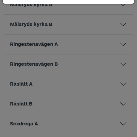
Målsryds kyrka A
Målsryds kyrka B
Ringestenavägen A
Ringestenavägen B
Råslätt A
Råslätt B
Sexdrega A