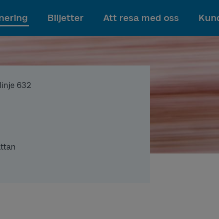
Till innehållet
nering
Biljetter
Att resa med oss
Kund
 linje 632
ättan