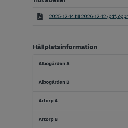
Tidtabeller
Tidtabell linje 632 Slätterna - Sjunto
2025-12-14
till
2026-12-12
(pdf, öppn
Hållplatsinformation
Albogården A
Albogården B
Artorp A
Artorp B