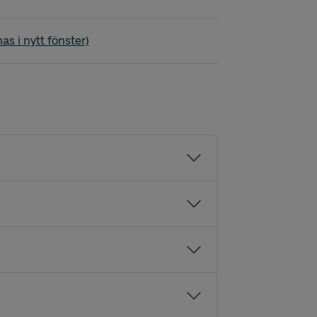
rp - Lindveden - Trollhättan
as i nytt fönster)