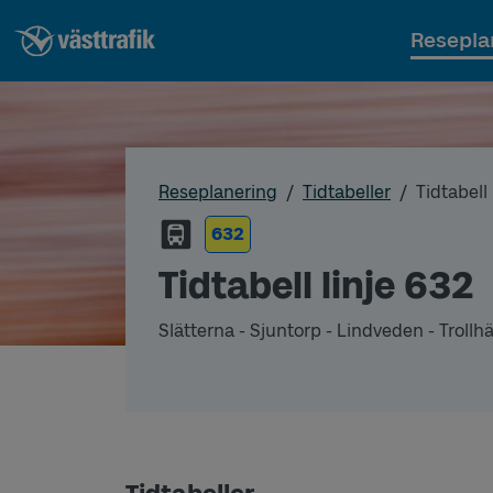
Resepla
Reseplanering
Tidtabeller
Tidtabell
632
Tidtabell linje 632
Slätterna - Sjuntorp - Lindveden - Trollh