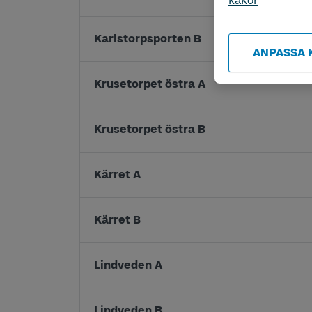
kakor
Karlstorpsporten B
ANPASSA 
Krusetorpet östra A
Krusetorpet östra B
Kärret A
Kärret B
Lindveden A
Lindveden B