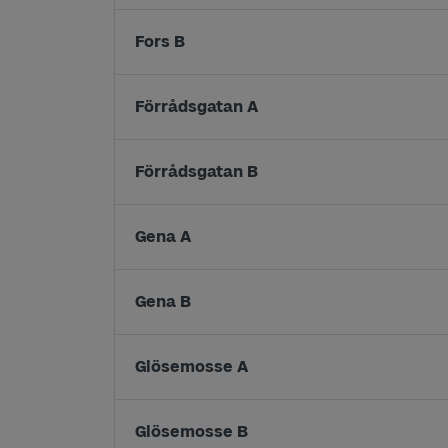
Fors B
Förrådsgatan A
Förrådsgatan B
Gena A
Gena B
Glösemosse A
Glösemosse B