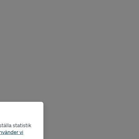
älla statistik
nvänder vi