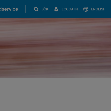
service
SÖK
LOGGA IN
ENGLISH