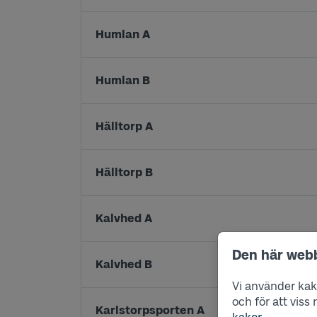
Humlan A
Humlan B
Hälltorp A
Hälltorp B
Kalvhed A
Den här web
Kalvhed B
Vi använder kako
och för att vis
Karlstorpsporten A