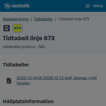
Meny
Reseplanering
Tidtabeller
Tidtabell linje 673
673
Tidtabell linje 673
Uddevalla sjukhus - NÄL
Tidtabeller
Tidtabell linje 673 Uddevalla sjukhus - NÄL
2025-12-14
till
2026-12-12
(pdf, öppnas i nytt
fönster)
Hållplatsinformation