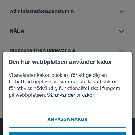
Administrationscentrum A
NÄL A
Sjukhusentrén Uddevalla A
Den här webbplatsen använder kakor
Trestad center väg 44 A
Vi använder kakor, cookies, för att ge dig en
förbättrad upplevelse, sammanställa statistik och
för att viss nödvändig funktionalitet skall fungera
Trestad center väg 44 B
på webbplatsen.
Så använder vi kakor
ANPASSA KAKOR
Sidfotsnavigering
Om oss