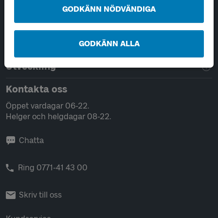
GODKÄNN NÖDVÄNDIGA
Tjänster
Hantering av personuppgifter
GODKÄNN ALLA
Utveckling
Kontakta oss
Öppet vardagar 06-22.
Helger och helgdagar 08-22.
Chatta
Ring 0771-41 43 00
Skriv till oss