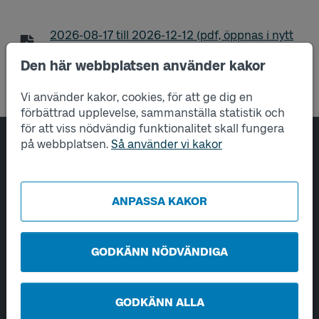
Tidtabell linje 11 Saltholmen - Ekedal - Centrum - 
2026-08-17
till
2026-12-12
(pdf, öppnas i nytt
fönster)
Den här webbplatsen använder kakor
Vi använder kakor, cookies, för att ge dig en
förbättrad upplevelse, sammanställa statistik och
för att viss nödvändig funktionalitet skall fungera
på webbplatsen.
Så använder vi kakor
Sidfotsnavigering
Om oss
Tjänster
ANPASSA KAKOR
Hantering av personuppgifter
GODKÄNN NÖDVÄNDIGA
Utveckling
Kontakta oss
GODKÄNN ALLA
Öppet vardagar 06-22.