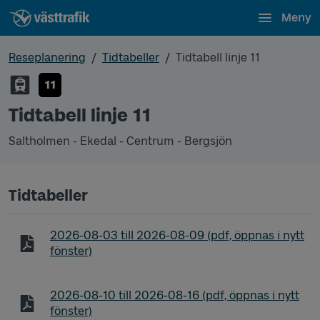
Meny
Reseplanering
Tidtabeller
Tidtabell linje 11
11
Tidtabell linje 11
Saltholmen - Ekedal - Centrum - Bergsjön
Tidtabeller
Tidtabell linje 11 Saltholmen - Ekedal - Centrum - 
2026-08-03
till
2026-08-09
(pdf, öppnas i nytt
fönster)
Tidtabell linje 11 Saltholmen - Ekedal - Centrum - 
2026-08-10
till
2026-08-16
(pdf, öppnas i nytt
fönster)