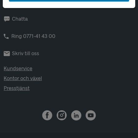
Helger och helgdagar 08-22.
Chatta
Ring 0771-41 43 00
Skriv till oss
Kundservice
Kontor och växel
Presstjänst