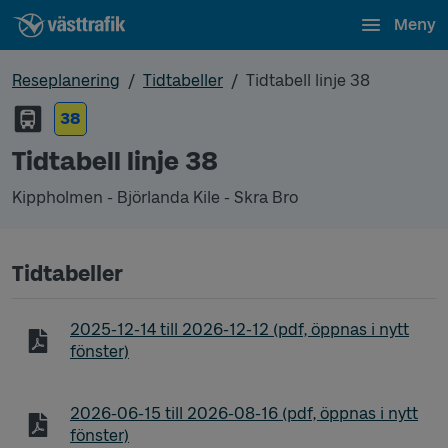
Meny
Reseplanering
Tidtabeller
Tidtabell linje 38
38
Tidtabell linje 38
Kippholmen - Björlanda Kile - Skra Bro
Tidtabeller
Tidtabell linje 38 Kippholmen - Björlanda Kile - Skr
2025-12-14
till
2026-12-12
(pdf, öppnas i nytt
fönster)
Tidtabell linje 38 Kippholmen - Björlanda Kile - Skr
2026-06-15
till
2026-08-16
(pdf, öppnas i nytt
fönster)