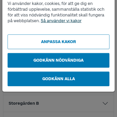
Nolvik A
Vi använder kakor, cookies, för att ge dig en
förbättrad upplevelse, sammanställa statistik och
för att viss nödvändig funktionalitet skall fungera
Nolvik B
på webbplatsen.
Så använder vi kakor
Sjömarksstigen A
ANPASSA KAKOR
Sjömarksstigen B
GODKÄNN NÖDVÄNDIGA
Skra Bro C
GODKÄNN ALLA
Storegården A
Storegården B