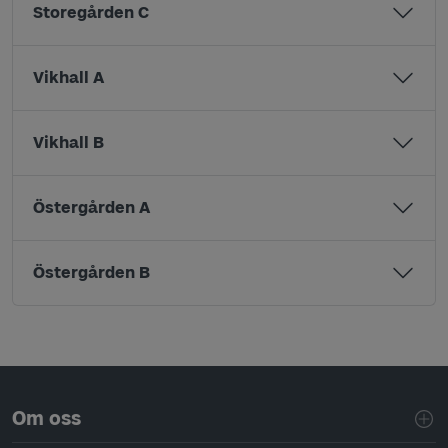
Storegården C
Vikhall A
Vikhall B
Östergården A
Östergården B
Sidfotsnavigering
Om oss