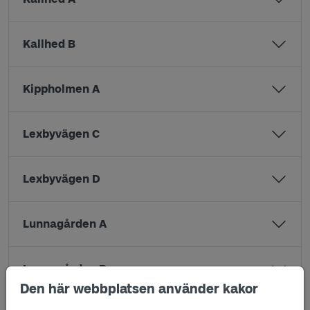
Kallhed B
Kippholmen A
Lexbyvägen C
Lexbyvägen D
Lunnagården A
Lunnagården B
Den här webbplatsen använder kakor