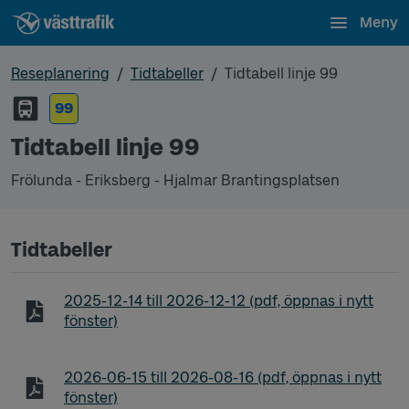
Meny
Reseplanering
Tidtabeller
Tidtabell linje 99
99
Tidtabell linje 99
Frölunda - Eriksberg - Hjalmar Brantingsplatsen
Tidtabeller
Tidtabell linje 99 Frölunda - Eriksberg - Hjalmar B
2025-12-14
till
2026-12-12
(pdf, öppnas i nytt
fönster)
Tidtabell linje 99 Frölunda - Eriksberg - Hjalmar B
2026-06-15
till
2026-08-16
(pdf, öppnas i nytt
fönster)