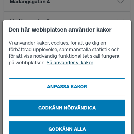
Madängsgatan A
Madängsgatan B
Den här webbplatsen använder kakor
Nordviksgatan A
Vi använder kakor, cookies, för att ge dig en
förbättrad upplevelse, sammanställa statistik och
för att viss nödvändig funktionalitet skall fungera
Nordviksgatan B
på webbplatsen.
Så använder vi kakor
Polstjärnegatan A
ANPASSA KAKOR
Polstjärnegatan B
GODKÄNN NÖDVÄNDIGA
Pölsebo A
GODKÄNN ALLA