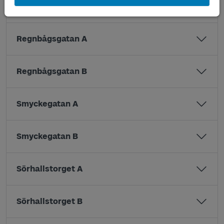
Pölsebo B
Regnbågsgatan A
Regnbågsgatan B
Smyckegatan A
Smyckegatan B
Sörhallstorget A
Sörhallstorget B