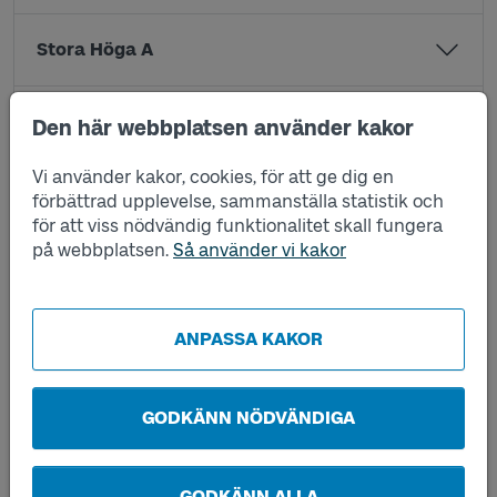
Stora Höga A
Stora Höga B
Den här webbplatsen använder kakor
Vi använder kakor, cookies, för att ge dig en
Stora Höga station C
förbättrad upplevelse, sammanställa statistik och
för att viss nödvändig funktionalitet skall fungera
på webbplatsen.
Så använder vi kakor
Stora Höga station D
Stora Högaskolan A
ANPASSA KAKOR
Strandkärr A
GODKÄNN NÖDVÄNDIGA
Strandkärr B
GODKÄNN ALLA