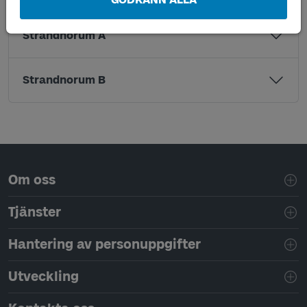
Strandnorum A
Strandnorum B
Sidfotsnavigering
Om oss
Tjänster
Hantering av personuppgifter
Utveckling