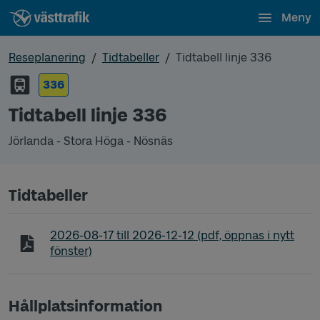
Meny
Reseplanering
Tidtabeller
Tidtabell linje 336
336
Tidtabell linje 336
Jörlanda - Stora Höga - Nösnäs
Tidtabeller
Tidtabell linje 336 Jörlanda - Stora Höga - Nösnäs
2026-08-17
till
2026-12-12
(pdf, öppnas i nytt
fönster)
Hållplatsinformation