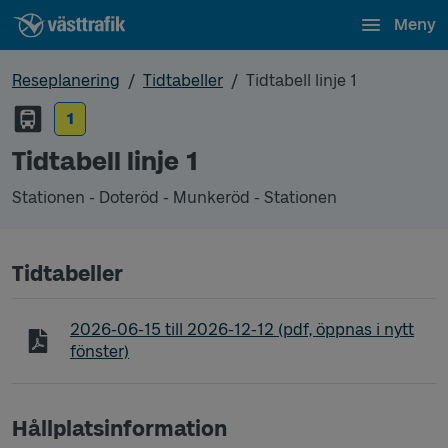
Meny
Reseplanering
Tidtabeller
Tidtabell linje 1
1
Tidtabell linje 1
Stationen - Doteröd - Munkeröd - Stationen
Tidtabeller
Tidtabell linje 1 Stationen - Doteröd - Munkeröd - 
2026-06-15
till
2026-12-12
(pdf, öppnas i nytt
fönster)
Hållplatsinformation