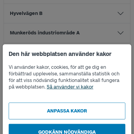
Hyvelvägen B
Munkeröds industriområde A
Munkeröds industriområde B
Den här webbplatsen använder kakor
Vi använder kakor, cookies, för att ge dig en
Nyborg A
förbättrad upplevelse, sammanställa statistik och
för att viss nödvändig funktionalitet skall fungera
på webbplatsen.
Så använder vi kakor
Nyborg B
Shell Ekbacken A
ANPASSA KAKOR
Shell Ekbacken B
GODKÄNN NÖDVÄNDIGA