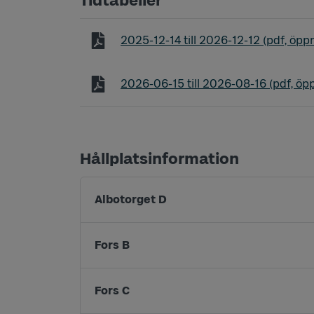
Tidtabeller
Tidtabell linje 431 Kollanda - Fors - 
2025-12-14
till
2026-12-12
(pdf, öppn
Tidtabell linje 431 Kollanda - Fors - 
2026-06-15
till
2026-08-16
(pdf, öpp
Hållplatsinformation
Albotorget D
Fors B
Fors C