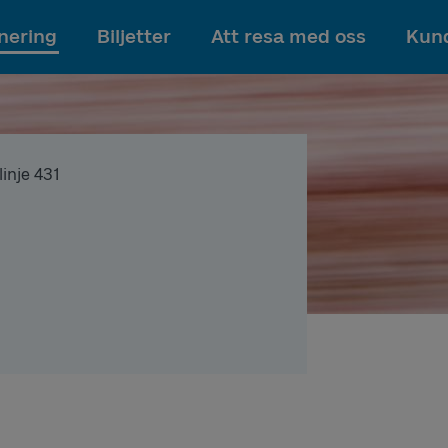
Till innehållet
nering
Biljetter
Att resa med oss
Kund
linje 431