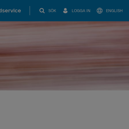
service
SÖK
LOGGA IN
ENGLISH