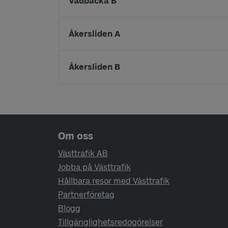
Vadbacka B
Åkersliden A
Åkersliden B
Sidfotsnavigering
Om oss
Västtrafik AB
Jobba på Västtrafik
Hållbara resor med Västtrafik
Partnerföretag
Blogg
Tillgänglighetsredogörelser