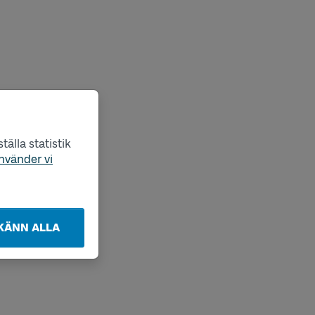
älla statistik
nvänder vi
KÄNN ALLA