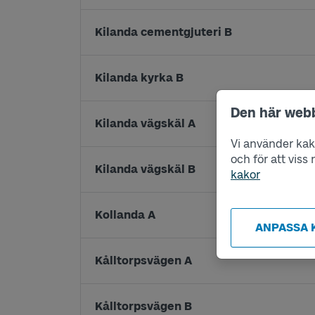
Kilanda cementgjuteri B
Kilanda kyrka B
Den här web
Kilanda vägskäl A
Vi använder kako
och för att vis
Kilanda vägskäl B
kakor
Kollanda A
ANPASSA 
Kålltorpsvägen A
Kålltorpsvägen B