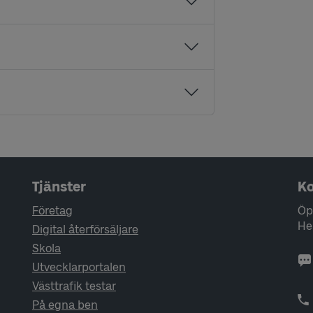
Tjänster
Ko
Företag
Öp
He
Digital återförsäljare
Skola
Utvecklarportalen
Västtrafik testar
På egna ben