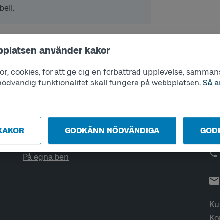
bell.
bplatsen använder kakor
r, cookies, för att ge dig en förbättrad upplevelse, sammanst
Tjänster
Ko
s nödvändig funktionalitet skall fungera på webbplatsen.
Så a
Företag
Öp
He
Digital återförsäljare
Skola
KAKOR
GODKÄNN NÖDVÄNDIGA
GOD
Utvecklarportalen
Västtrafik testar
På egna ben
Ku
Ko