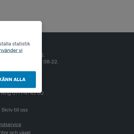
älla statistik
ntakt
nvänder vi
pet vardagar 06-22.
lger och helgdagar 08-22.
Chatta
KÄNN ALLA
Ring 0771-41 43 00
Skriv till oss
ndservice
ntor och växel