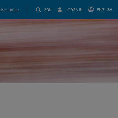
service
SÖK
LOGGA IN
ENGLISH