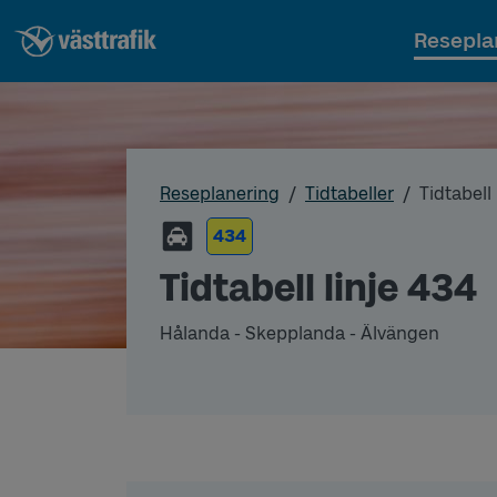
Resepla
Reseplanering
Tidtabeller
Tidtabell 
434
Tidtabell linje 434
Hålanda - Skepplanda - Älvängen