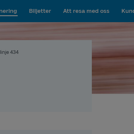
Till innehållet
nering
Biljetter
Att resa med oss
Kund
linje 434