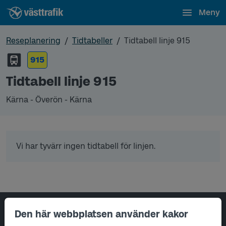
Meny
Reseplanering
Tidtabeller
Tidtabell linje 915
915
Tidtabell linje 915
Kärna - Överön - Kärna
Vi har tyvärr ingen tidtabell för linjen.
Sidfotsnavigering
Den här webbplatsen använder kakor
Om oss