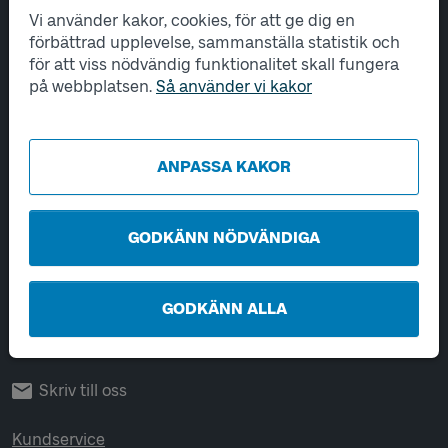
Vi använder kakor, cookies, för att ge dig en
Tjänster
förbättrad upplevelse, sammanställa statistik och
för att viss nödvändig funktionalitet skall fungera
Hantering av personuppgifter
på webbplatsen.
Så använder vi kakor
Utveckling
ANPASSA KAKOR
Kontakta oss
Öppet vardagar 06-22.
Helger och helgdagar 08-22.
GODKÄNN NÖDVÄNDIGA
Chatta
GODKÄNN ALLA
Ring 0771-41 43 00
Skriv till oss
Kundservice