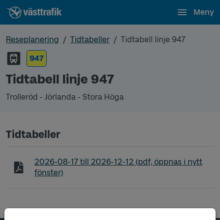
Meny
Reseplanering
Tidtabeller
Tidtabell linje 947
947
Tidtabell linje 947
Trolleröd - Jörlanda - Stora Höga
Tidtabeller
Tidtabell linje 947 Trolleröd - Jörlanda - Stora Höga
2026-08-17
till
2026-12-12
(pdf, öppnas i nytt
fönster)