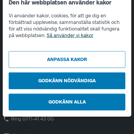
Den här webbplatsen använder kakor
Sidfotsnavigering
Om oss
Vi använder kakor, cookies, för att ge dig en
förbättrad upplevelse, sammanställa statistik och
Tjänster
för att viss nödvändig funktionalitet skall fungera
på webbplatsen.
Så använder vi kakor
Hantering av personuppgifter
Utveckling
ANPASSA KAKOR
Kontakta oss
GODKÄNN NÖDVÄNDIGA
Öppet vardagar 06-22.
Helger och helgdagar 08-22.
GODKÄNN ALLA
Chatta
Ring 0771-41 43 00