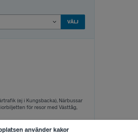
VÄLJ
, Närtrafik (ej i Kungsbacka), Närbussar
iorbiljetten för resor med Västtåg,
färdtjänst eller annan trafik än det
bplatsen använder kakor
e på SJ-tåg).