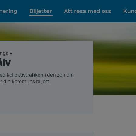
Till innehållet
nering
Biljetter
Att resa med oss
Kund
ngälv
älv
d kollektivtrafiken i den zon din
ör din kommuns biljett.