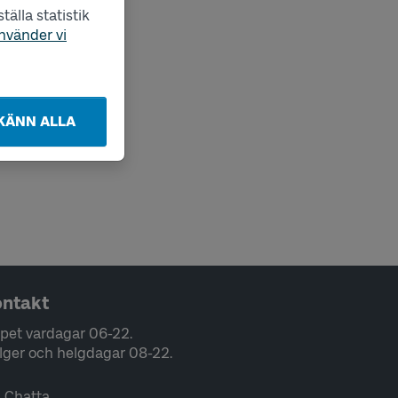
älla statistik
nvänder vi
KÄNN ALLA
ntakt
pet vardagar 06-22.
lger och helgdagar 08-22.
Chatta