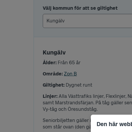
Välj kommun för att se giltighet
Kungälv
Ålder:
Från 65 år
Område:
Zon B
Giltighet:
Dygnet runt
Linjer:
A
lla Västtrafiks linjer, Flexlinjer
samt Marstrandsfärjan.
På tåg gäller sen
Vy-tåg och Öresundståg.
Seniorbiljetten gäller inte för resor med 
Den här web
som står ovan (den gäller till exempel int