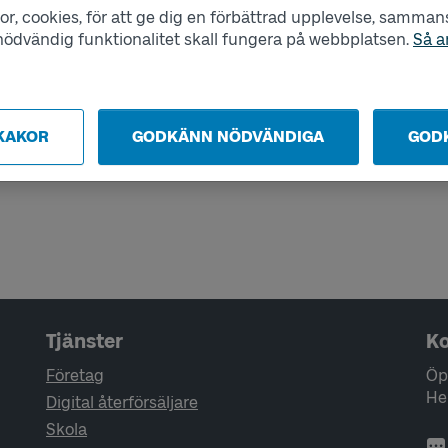
r, cookies, för att ge dig en förbättrad upplevelse, sammanst
s nödvändig funktionalitet skall fungera på webbplatsen.
Så a
tt
ka på innan det är dags att resa
, till
KAKOR
GODKÄNN NÖDVÄNDIGA
GOD
för din zon.
Tjänster
Ko
Företag
Öp
He
Digital återförsäljare
Skola