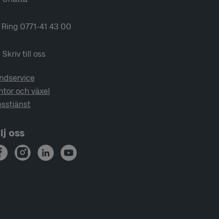
Ring 0771-41 43 00
Skriv till oss
ndservice
ntor och växel
esstjänst
lj oss