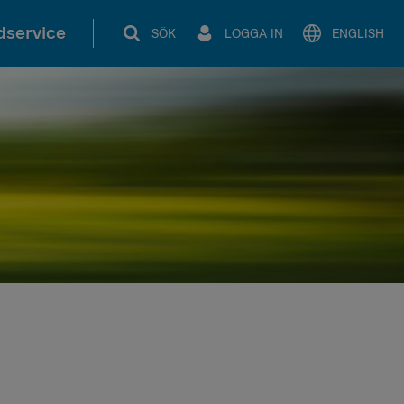
service
SÖK
LOGGA IN
ENGLISH