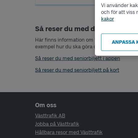
Vi använder kako
och för att vis
kakor
Så reser du med din seniorbilje
Här finns information om vad du behöver tän
ANPASSA 
exempel hur du ska göra om du vill resa utan
Så reser du med seniorbiljett i appen
Så reser du med seniorbiljett på kort
Sidfotsnavigering
Om oss
Västtrafik AB
Jobba på Västtrafik
Hållbara resor med Västtrafik