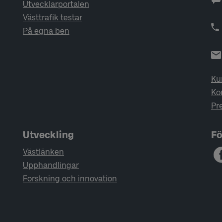
Utvecklarportalen
Västtrafik testar
På egna ben
Ku
Ko
Pr
Utveckling
Fö
Västlänken
Upphandlingar
Forskning och innovation