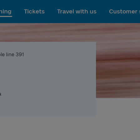
To main content
ning
Tickets
Travel with us
Customer 
le line 391
a