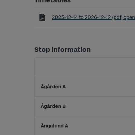
Timetables
Timetable line 391 Svenljunga - Östr
2025-12-14
to
2026-12-12
(pdf, open
Stop information
Ågården A
Ågården B
Ängalund A