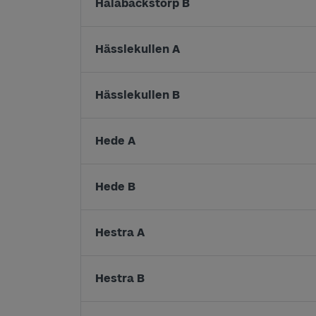
Hålabäckstorp B
Hässlekullen A
Hässlekullen B
Hede A
Hede B
Hestra A
Hestra B