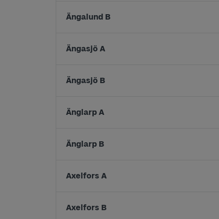
Ängalund B
Ängasjö A
Ängasjö B
Änglarp A
Änglarp B
Axelfors A
Axelfors B