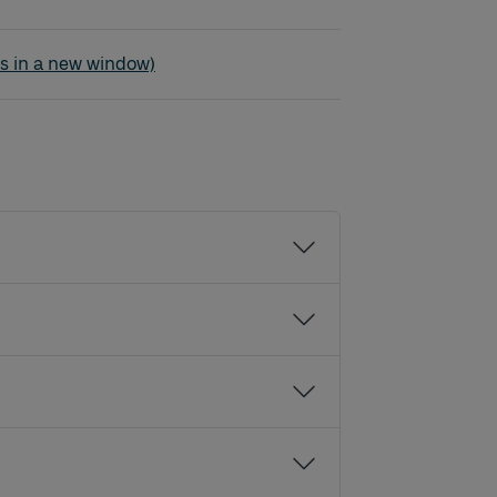
a Frölunda - Svenljunga
s in a new window)