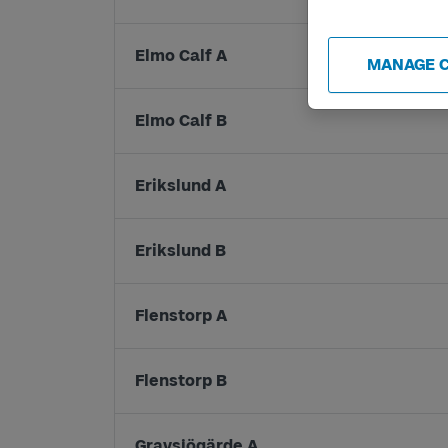
Elmo Calf A
MANAGE 
Elmo Calf B
Erikslund A
Erikslund B
Flenstorp A
Flenstorp B
Gravsjögärde A