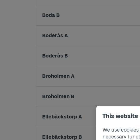
Boda B
Boderås A
Boderås B
Broholmen A
Broholmen B
This website
Ellebäckstorp A
We use cookies t
necessary funct
Ellebäckstorp B