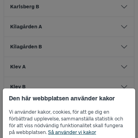
Karlsberg B
Kilagården A
Kilagården B
Klev A
Klev B
Den här webbplatsen använder kakor
Klägghult A
Vi använder kakor, cookies, för att ge dig en
förbättrad upplevelse, sammanställa statistik och
för att viss nödvändig funktionalitet skall fungera
Klägghult B
på webbplatsen.
Så använder vi kakor