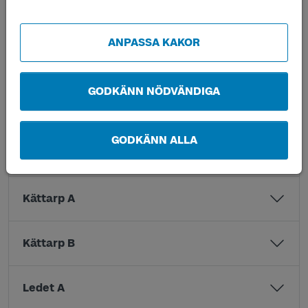
Kullboarp A
ANPASSA KAKOR
Kullboarp B
GODKÄNN NÖDVÄNDIGA
Kvarnåsen A
GODKÄNN ALLA
Kvarnåsen B
Kättarp A
Kättarp B
Ledet A