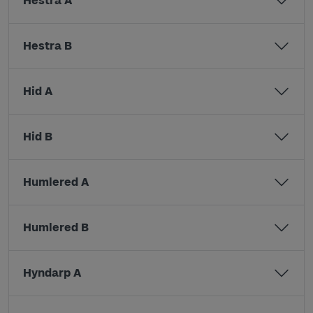
Hestra A
Hestra B
Hid A
Hid B
Humlered A
Humlered B
Hyndarp A