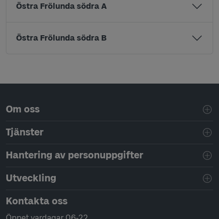
Östra Frölunda södra A
Östra Frölunda södra B
Sidfotsnavigering
Om oss
Tjänster
Hantering av personuppgifter
Utveckling
Kontakta oss
Öppet vardagar 06-22.