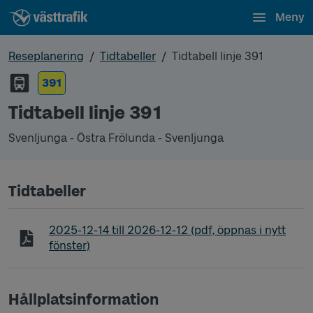
Meny
Reseplanering
Tidtabeller
Tidtabell linje 391
391
Tidtabell linje 391
Svenljunga - Östra Frölunda - Svenljunga
Tidtabeller
Tidtabell linje 391 Svenljunga - Östra Frölunda - S
2025-12-14
till
2026-12-12
(pdf, öppnas i nytt
fönster)
Hållplatsinformation