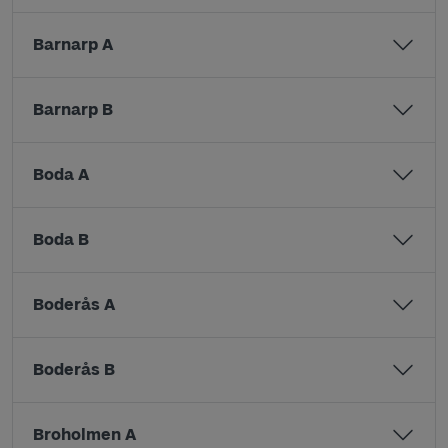
Barnarp A
Barnarp B
Boda A
Boda B
Boderås A
Boderås B
Broholmen A