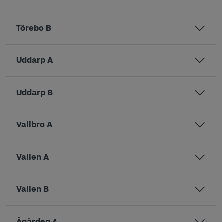
Törebo B
Uddarp A
Uddarp B
Vallbro A
Vallen A
Vallen B
Ågården A