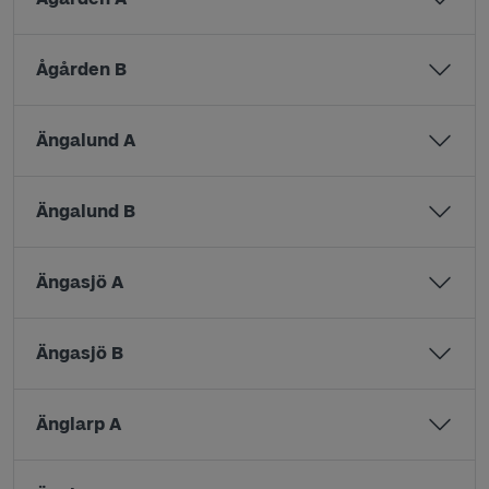
Ågården B
Ängalund A
Ängalund B
Ängasjö A
Ängasjö B
Änglarp A