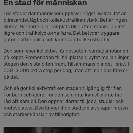
En stad för människan
I de städer där människor upplever högst livskvalitet är
bilresandet lågt och kollektivtrafiken stark. Det är ingen
slump. När färre bilar tar plats blir luften renare, bullret
lägre och trafikolyckorna färre. Det betyder tryggare
gator, bättre hälsa och lägre samhällskostnader.
Den som reser kollektivt får dessutom vardagsmotionen
på köpet. Promenaden till hållplatsen, bytet mellan linjer,
stegen den sista biten fram. Tillsammans blir det i snitt 1
500–3 000 extra steg per dag, utan att man ens tänker
på det.
Och så gör kollektivtrafiken staden tillgänglig för fler.
För barn och äldre. För den som inte kan eller inte har
råd att köra bil. Den öppnar dörrar till jobb, studier och
mötesplatser. Den knyter ihop stadsdelar, skapar möten
och stärker känslan av tillhörighet.