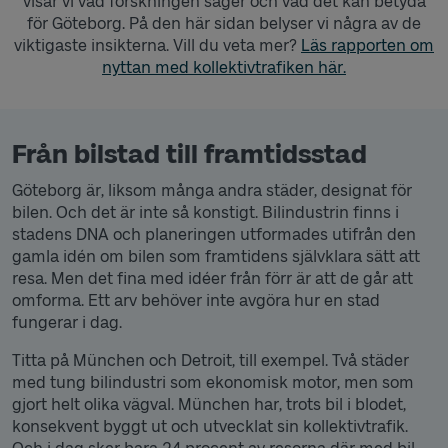
visar vi vad forskningen säger och vad det kan betyda
för Göteborg. På den här sidan belyser vi några av de
viktigaste insikterna. Vill du veta mer?
Läs rapporten om
nyttan med kollektivtrafiken här.
Från bilstad till framtidsstad
Göteborg är, liksom många andra städer, designat för
bilen. Och det är inte så konstigt. Bilindustrin finns i
stadens DNA och planeringen utformades utifrån den
gamla idén om bilen som framtidens självklara sätt att
resa. Men det fina med idéer från förr är att de går att
omforma. Ett arv behöver inte avgöra hur en stad
fungerar i dag.
Titta på München och Detroit, till exempel. Två städer
med tung bilindustri som ekonomisk motor, men som
gjort helt olika vägval. München har, trots bil i blodet,
konsekvent byggt ut och utvecklat sin kollektivtrafik.