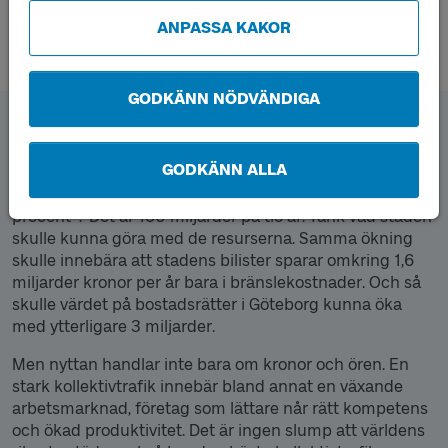
ANPASSA KAKOR
GODKÄNN NÖDVÄNDIGA
Den ekonomiska motorn
GODKÄNN ALLA
Visste du att Göteborg skulle kunna frigöra 15 miljarder
kronor per år om kollektivtrafikresandet ökade med 25
procent*? Det är 150 miljarder på tio år. Tänk vad staden
skulle kunna göra med de resurserna. Samma ökning
skulle innebära att stadens bilister sparar omkring 1,6
miljarder kronor per år bara i bränslekostnader. Och så
skulle värdet på bostadsrätter i Göteborg kunna öka
med ytterligare 3 miljarder.
Men nyttan handlar inte bara om kronor och ören. En
stark kollektivtrafik innebär bland annat en växande
arbetsmarknad, företag som lättare når rätt kompetens
och ökad produktivitet. Det är ingen slump att världens