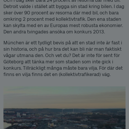
Och i dag sker bara 24 procent av resorna där med bil.
Detroit valde i stället att bygga sin stad kring bilen. I dag
sker över 90 procent av resorna där med bil, och bara
omkring 2 procent med kollektivtrafik. Den ena staden
kan skylta med en av Europas mest robusta ekonomier.
Den andra tvingades ansöka om konkurs 2013.
München är ett tydligt bevis på att en stad inte är fast i
sin historia, och på hur bra det kan bli när man faktiskt
vågar utmana den. Och vet du? Det är inte för sent för
Göteborg att tänka mer som staden som inte gick i
konkurs. Tillräckligt många måste bara vilja. För där det
finns en vilja finns det en (kollektivtrafikerad) väg.