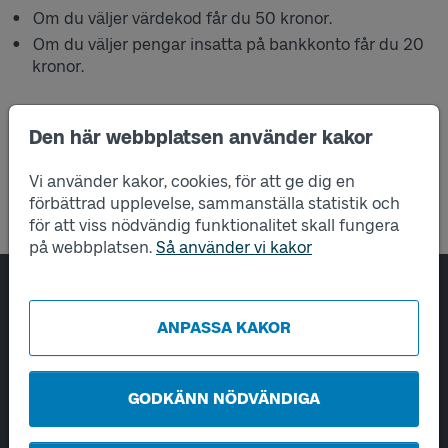
Om du väljer värdekod får du 50 kronor.
Om du väljer pengar insatta på bankkonto får du 20
kronor.
Den här webbplatsen använder kakor
Exempel på ersättning vid olika långa
förseningar
Vi använder kakor, cookies, för att ge dig en
förbättrad upplevelse, sammanställa statistik och
för att viss nödvändig funktionalitet skall fungera
på webbplatsen.
Så använder vi kakor
Sidfotsnavigering
Om oss
ANPASSA KAKOR
Tjänster
GODKÄNN NÖDVÄNDIGA
Hantering av personuppgifter
Utveckling