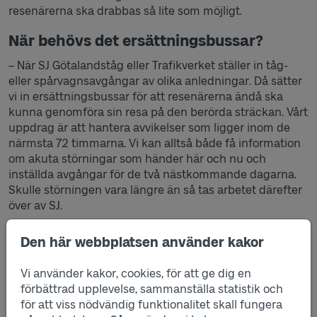
resenärerna ska drabbas så lite som möjligt.
När behövs det ersättningsbussar?
– När SJ Götalandståg eller Trafikverket ställer in tåg-
eller spårvagnsavgångar av olika anledningar. Då sätter
vi in ersättningsbussar för att resenärerna ändå ska
kunna genomföra sin resa på den berörda sträckan. Vårt
uppdrag är att hantera avvikelser som ligger inom de
närmsta 72 timmarna. Vi kan alltså både få information
om akuta störningar som händer här och nu och
inställda avgångar för de två nästkommande dagarna.
Skulle störningen vara längre än så tas arbetet därefter
över av SJ.
Hur går arbetet till för att sätta in
Den här webbplatsen använder kakor
bussarna?
Vi använder kakor, cookies, för att ge dig en
– Vi får mejl eller telefonsamtal om att en eller flera
förbättrad upplevelse, sammanställa statistik och
avgångar blir inställda. Då tittar vi i
för att viss nödvändig funktionalitet skall fungera
kundräkningssystemet för att få en uppskattning om