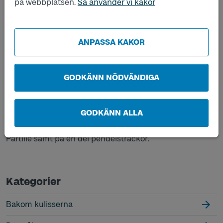
på webbplatsen.
Så använder vi kakor
hur många bussar som behöver sättas in. Sedan
kontaktar vi de bussbolag som är närmast geografiskt.
Om de inte har möjlighet att sätta in trafik utökar vi
sökområdet. Vi har också en spårpool med fordon och
ANPASSA KAKOR
förare i Gamlestan som kör ersättningstrafik för tåg och
spårvagn i hela Västra Götaland. Ibland räcker inte
spårpoolens kapacitet helt, men oftast har vi i alla fall
GODKÄNN NÖDVÄNDIGA
något på plats vid störningens start och får sedan
fortsätta ringa in fler bolag som kan hjälpa till. Det är
svårt att säga hur snabbt det går att få ersättningstrafik
GODKÄNN ALLA
på plats, men i spårpoolens avtal ska bussarna vara
framkörda på 20 minuter i Göteborg, Mölndal och
Partille samt på en del pendelsträckor.
Kategorier
Bakom kulisserna