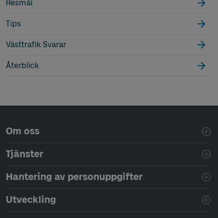
Resmål
Tips
Västtrafik Svarar
Återblick
Sidfotsnavigering
Om oss
Tjänster
Hantering av personuppgifter
Utveckling