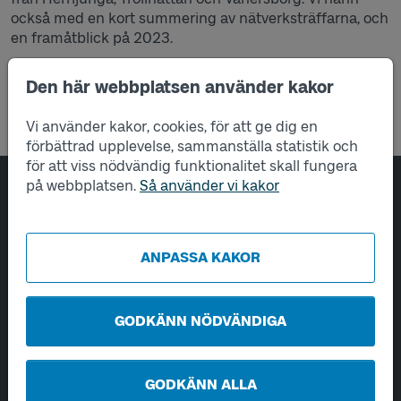
också med en kort summering av nätverksträffarna, och
en framåtblick på 2023.
Vill du ta del av materialet, kontakta Karin Ryberg
Den här webbplatsen använder kakor
på
karin.ryberg@vasttrafik.se
.
Vi använder kakor, cookies, för att ge dig en
förbättrad upplevelse, sammanställa statistik och
för att viss nödvändig funktionalitet skall fungera
på webbplatsen.
Så använder vi kakor
Sidfotsnavigering
Om oss
Tjänster
ANPASSA KAKOR
Hantering av personuppgifter
GODKÄNN NÖDVÄNDIGA
Utveckling
Kontakta oss
GODKÄNN ALLA