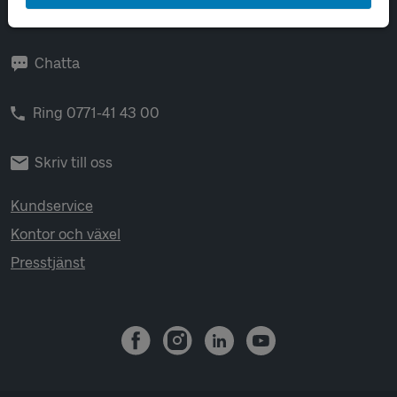
Öppet vardagar 06-22.
Helger och helgdagar 08-22.
Chatta
Ring 0771-41 43 00
Skriv till oss
Kundservice
Kontor och växel
Presstjänst