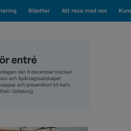
Till innehållet
nering
Biljetter
Att resa med oss
Kund
ör entré
 Lördagen den 6 december klockan
sion och Spårvägssällskapet
lklappar och presentkort till barn,
tthet i Göteborg.