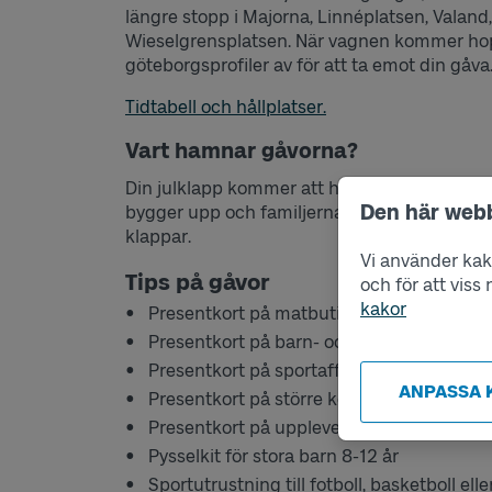
längre stopp i Majorna, Linnéplatsen, Valand
Wieselgrensplatsen. När vagnen kommer h
göteborgsprofiler av för att ta emot din gåva
Tidtabell och hållplatser.
Vart hamnar gåvorna?
Din julklapp kommer att hamna i den julkl
Den här web
bygger upp och familjerna bjuds in till julkla
klappar.
Vi använder kako
Tips på gåvor
och för att vis
kakor
Presentkort på matbutiker
Presentkort på barn- och ungdomskläder
Presentkort på sportaffärer
ANPASSA 
Presentkort på större köpcentrum
Presentkort på upplevelser
Pysselkit för stora barn 8-12 år
Sportutrustning till fotboll, basketboll el