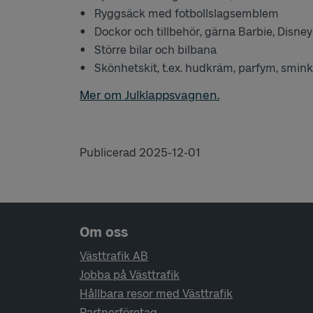
Ryggsäck med fotbollslagsemblem
Dockor och tillbehör, gärna Barbie, Disney
Större bilar och bilbana
Skönhetskit, t.ex. hudkräm, parfym, smink
Mer om Julklappsvagnen.
Publicerad 2025-12-01
Sidfotsnavigering
Om oss
Västtrafik AB
Jobba på Västtrafik
Hållbara resor med Västtrafik
Partnerföretag