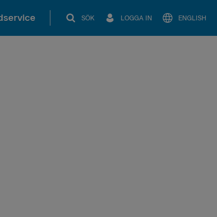
service
SÖK
LOGGA IN
ENGLISH