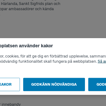
, Härlanda, Sankt Sigfrids plan och
oppar ambassadörer och kända
.
appsbutik som Göteborgs Stadsmission
bplatsen använder kakor
ppsbutiken där de själva väljer ut sina
r, cookies, för att ge dig en förbättrad upplevelse, sammanst
s nödvändig funktionalitet skall fungera på webbplatsen.
Så a
KAKOR
GODKÄNN NÖDVÄNDIGA
GOD
ler innebandy