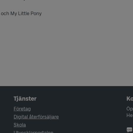
 och My Little Pony
Tjänster
Ko
Företag
Öp
He
Digital återförsäljare
Skola
Utvecklarportalen