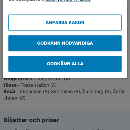
12:00–13:00
15:30–16:30
ANPASSA KAKOR
17:30–18:30
19:30–20:30
GODKÄNN NÖDVÄNDIGA
21:30–22:30
Hållplatser: (hållplatsläge inom parentes)
GODKÄNN ALLA
Edsleskog
- Edsleskog affär (A)
Fengersfors
– Fengersfors (A)
Tösse
- Tösse station (A)
Åmål
– Ekbacken (A), Simhallen (A), Åmål torg (A), Åmål
station (X)
Biljetter och priser