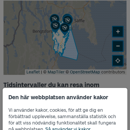
+
−
Leaflet
|
©
MapTiler
©
OpenStreetMap
contributors
Tidsintervaller du kan resa inom
Tabellen visar tidsintervaller du kan resa inom
Den här webbplatsen använder kakor
Måndag – fredag:
09:00–10:00
Vi använder kakor, cookies, för att ge dig en
förbättrad upplevelse, sammanställa statistik och
10:30–11:30
för att viss nödvändig funktionalitet skall fungera
på webbplatsen.
Så använder vi kakor