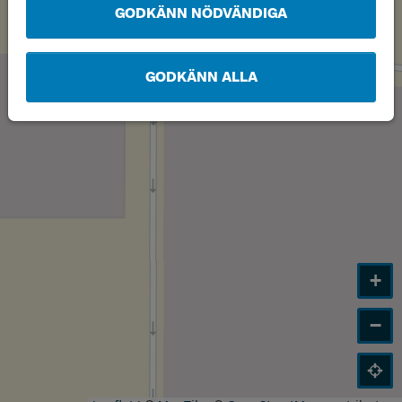
GODKÄNN NÖDVÄNDIGA
GODKÄNN ALLA
+
−