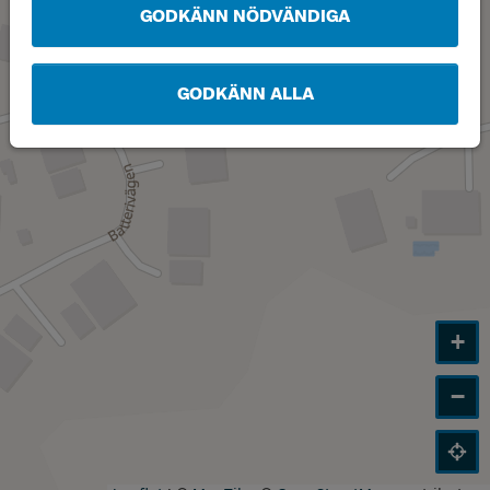
GODKÄNN NÖDVÄNDIGA
GODKÄNN ALLA
+
−