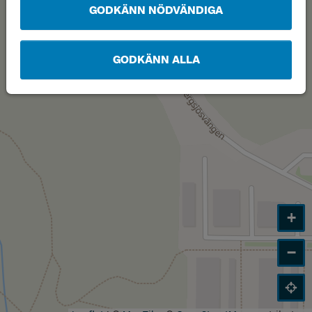
GODKÄNN NÖDVÄNDIGA
GODKÄNN ALLA
+
−