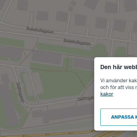
Den här web
Vi använder kako
och för att vis
kakor
ANPASSA 