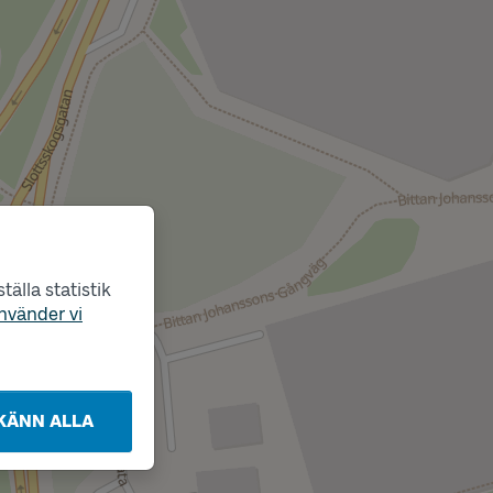
älla statistik
nvänder vi
KÄNN ALLA