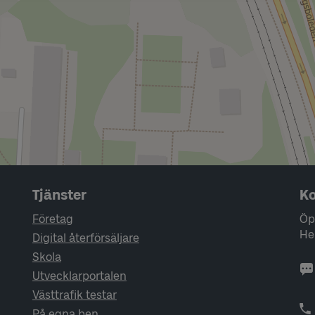
Tjänster
Ko
Företag
Öp
He
Digital återförsäljare
Skola
Utvecklarportalen
Västtrafik testar
På egna ben