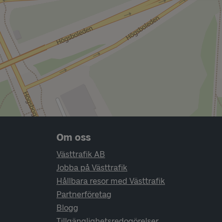
Sidfotsnavigering
Om oss
Västtrafik AB
Jobba på Västtrafik
Hållbara resor med Västtrafik
Partnerföretag
Blogg
Tillgänglighetsredogörelser