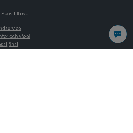
Skriv till oss
ndservice
ntor och växel
esstjänst
lj oss