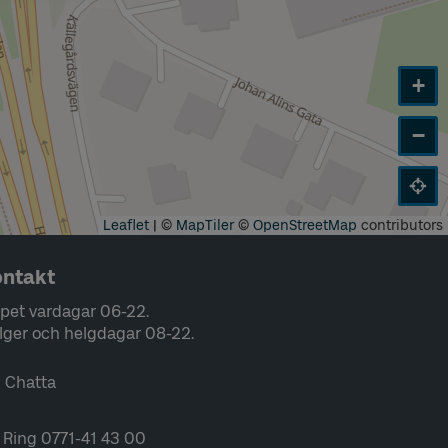
+
−
Leaflet
|
©
MapTiler
©
OpenStreetMap
contributors
ntakt
pet vardagar 06-22.
lger och helgdagar 08-22.
Chatta
Ring 0771-41 43 00