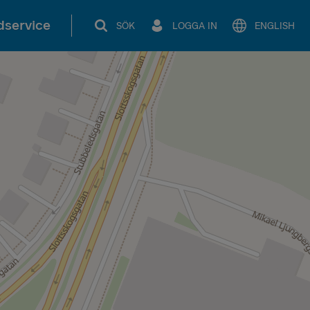
service
SÖK
LOGGA IN
ENGLISH