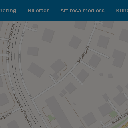
Till innehållet
nering
Biljetter
Att resa med oss
Kund