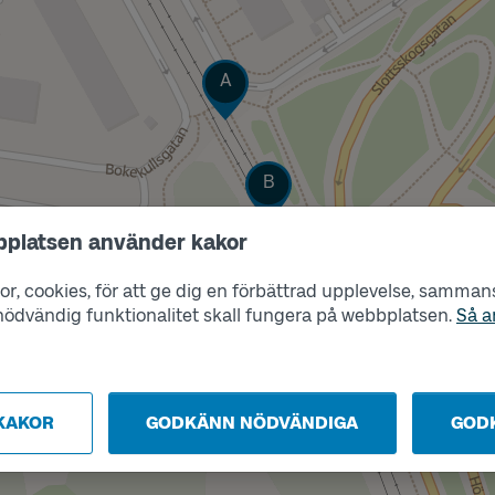
Läge
A
Läge
B
bplatsen använder kakor
r, cookies, för att ge dig en förbättrad upplevelse, sammanst
s nödvändig funktionalitet skall fungera på webbplatsen.
Så a
KAKOR
GODKÄNN NÖDVÄNDIGA
GOD