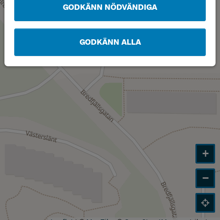
GODKÄNN NÖDVÄNDIGA
GODKÄNN ALLA
+
−