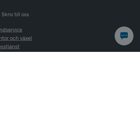
Skriv till oss
ndservice
ntor och växel
esstjänst
lj oss