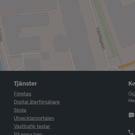
Tjänster
Ko
Företag
Öp
He
Digital återförsäljare
Skola
Utvecklarportalen
Västtrafik testar
På egna ben