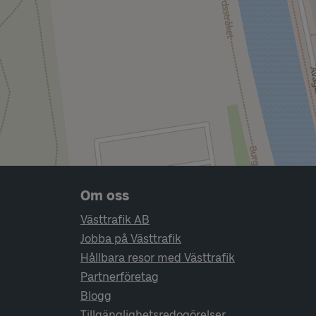
Sidfotsnavigering
Om oss
Västtrafik AB
Jobba på Västtrafik
Hållbara resor med Västtrafik
Partnerföretag
Blogg
Tillgänglighetsredogörelser