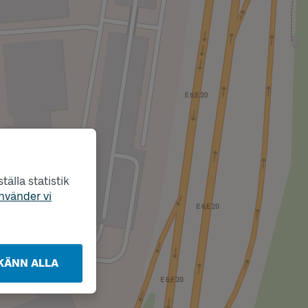
älla statistik
nvänder vi
KÄNN ALLA