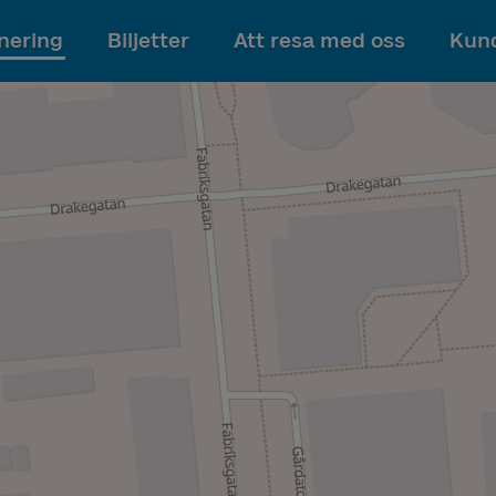
Till innehållet
nering
Biljetter
Att resa med oss
Kund