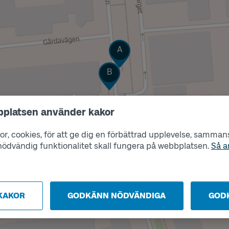
Läge
A
Läge
B
bplatsen använder kakor
r, cookies, för att ge dig en förbättrad upplevelse, sammanst
s nödvändig funktionalitet skall fungera på webbplatsen.
Så a
KAKOR
GODKÄNN NÖDVÄNDIGA
GOD