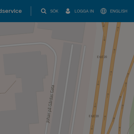
service
SÖK
LOGGA IN
ENGLISH