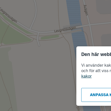
Den här web
Vi använder kako
och för att vis
kakor
ANPASSA 