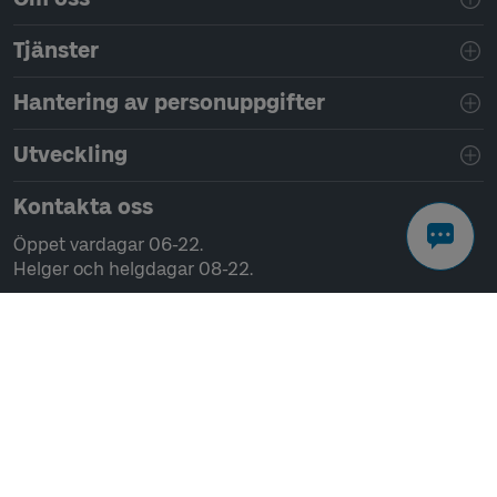
Tjänster
Hantering av personuppgifter
Utveckling
Kontakta oss
Öppet vardagar 06-22.
Helger och helgdagar 08-22.
Chatta
Ring 0771-41 43 00
Skriv till oss