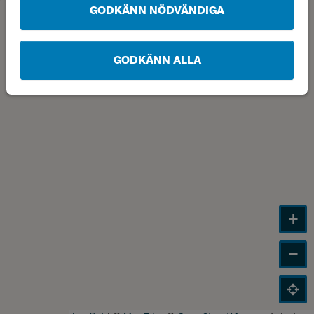
GODKÄNN NÖDVÄNDIGA
GODKÄNN ALLA
+
−