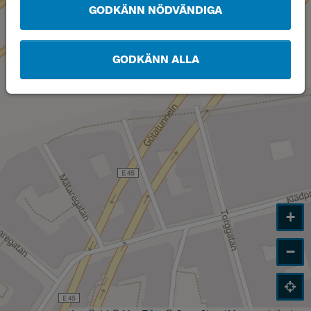
GODKÄNN NÖDVÄNDIGA
GODKÄNN ALLA
+
−