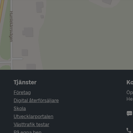
Tjänster
Ko
Företag
Öp
He
Digital återförsäljare
Skola
Utvecklarportalen
Västtrafik testar
På egna ben