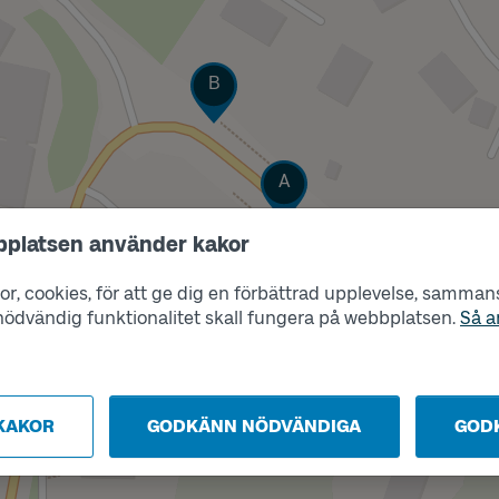
Läge
B
Läge
A
bplatsen använder kakor
r, cookies, för att ge dig en förbättrad upplevelse, sammanst
s nödvändig funktionalitet skall fungera på webbplatsen.
Så a
KAKOR
GODKÄNN NÖDVÄNDIGA
GOD