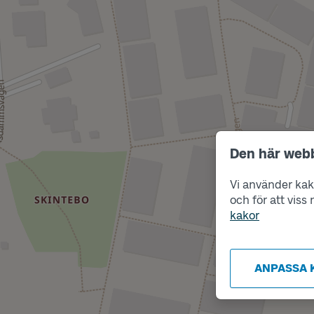
Den här web
Vi använder kako
och för att vis
kakor
ANPASSA 