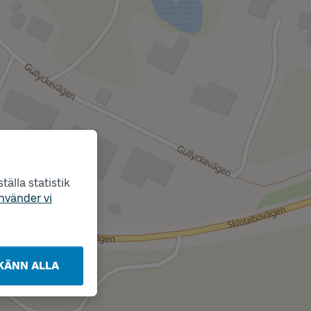
älla statistik
nvänder vi
KÄNN ALLA