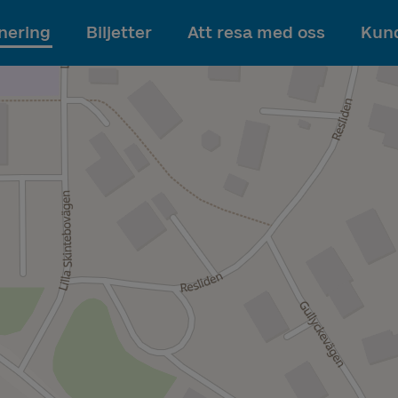
Till innehållet
nering
Biljetter
Att resa med oss
Kund