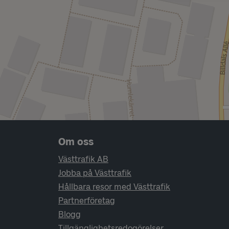
Sidfotsnavigering
Om oss
Västtrafik AB
Jobba på Västtrafik
Hållbara resor med Västtrafik
Partnerföretag
Blogg
Tillgänglighetsredogörelser