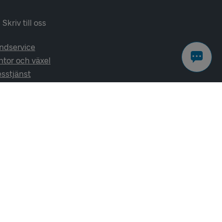
Skriv till oss
ndservice
ntor och växel
esstjänst
lj oss