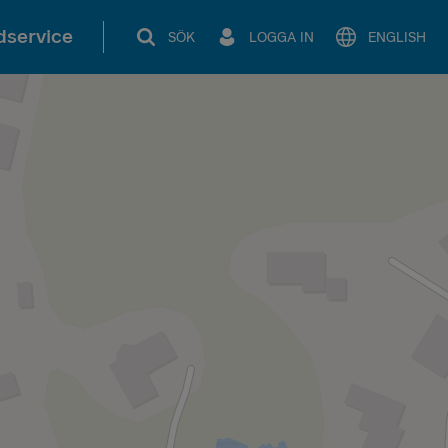
service
SÖK
LOGGA IN
ENGLISH