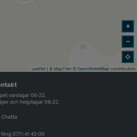
+
−
Leaflet
|
©
MapTiler
©
OpenStreetMap
contributors
ntakt
pet vardagar 06-22.
lger och helgdagar 08-22.
Chatta
Ring 0771-41 43 00