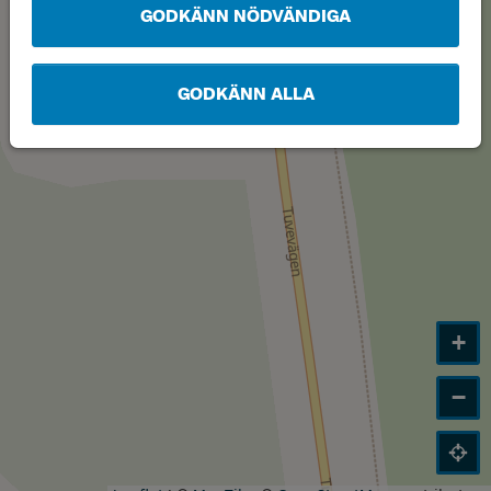
GODKÄNN NÖDVÄNDIGA
GODKÄNN ALLA
+
−