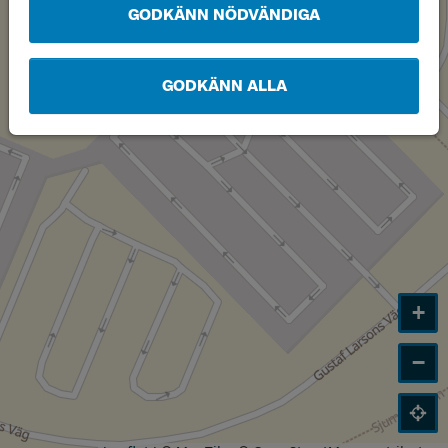
GODKÄNN NÖDVÄNDIGA
GODKÄNN ALLA
+
−