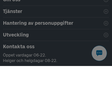
Tjänster
Hantering av personuppgifter
Utveckling
Kontakta oss
Öppet vardagar 06-22.
Helger och helgdagar 08-22.
Chatta
Ring 0771-41 43 00
Skriv till oss