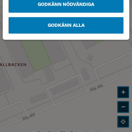
GODKÄNN NÖDVÄNDIGA
GODKÄNN ALLA
+
−