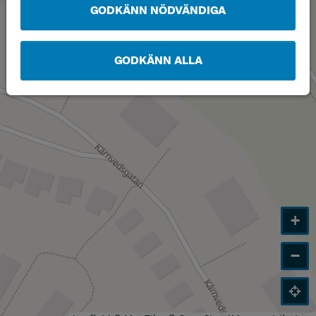
GODKÄNN NÖDVÄNDIGA
GODKÄNN ALLA
+
−