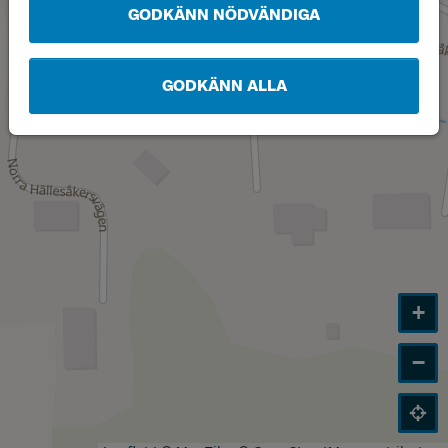
GODKÄNN NÖDVÄNDIGA
GODKÄNN ALLA
+
−