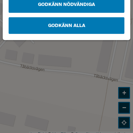
GODKÄNN NÖDVÄNDIGA
GODKÄNN ALLA
+
−