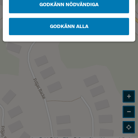
GODKÄNN NÖDVÄNDIGA
GODKÄNN ALLA
+
−