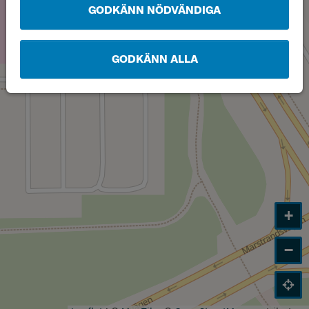
GODKÄNN NÖDVÄNDIGA
GODKÄNN ALLA
+
−